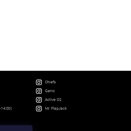
Chiefs
Ganic
Active O2
Mr. FlapJack
-14:00)