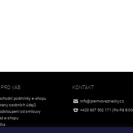
 PRO VÁS
KONTAKT
chodní podmínky e-shopu
info
@
premioveznacky.cz
rany osobních údajů
+420 607 502 171 (Po-Pá 8:00
odstoupení od smlouvy
ád e-shopu
tba