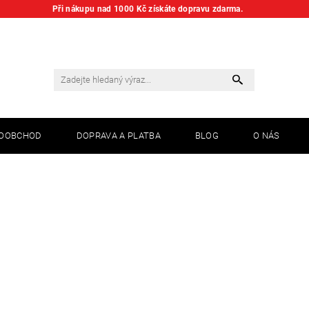
Při nákupu nad 1000 Kč získáte dopravu zdarma.
KOOBCHOD
DOPRAVA A PLATBA
BLOG
O NÁS