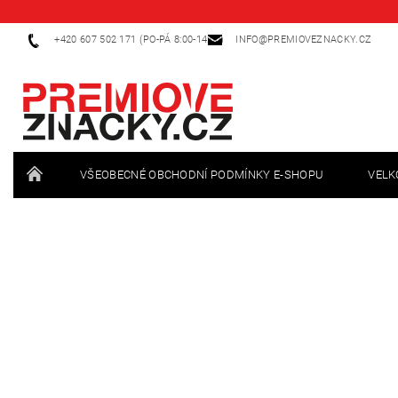
+420 607 502 171 (PO-PÁ 8:00-14:00)
INFO@PREMIOVEZNACKY.CZ
VŠEOBECNÉ OBCHODNÍ PODMÍNKY E-SHOPU
VEL