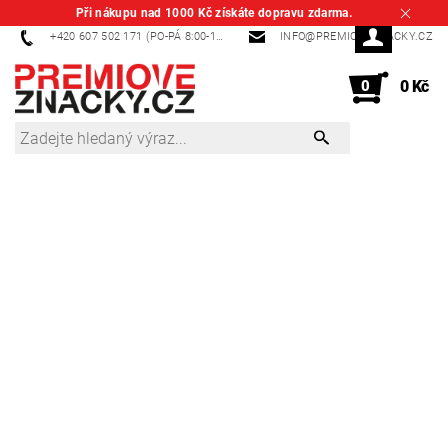
Při nákupu nad 1000 Kč získáte dopravu zdarma.
+420 607 502 171 (PO-PÁ 8:00-14:00)
INFO@PREMIOVEZNACKY.CZ
0
0 Kč