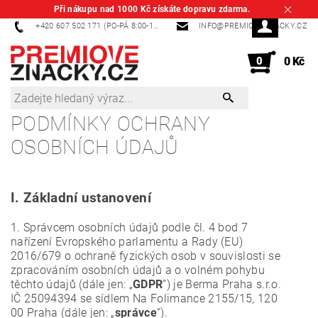
Při nákupu nad 1000 Kč získáte dopravu zdarma.
+420 607 502 171 (PO-PÁ 8:00-14:00)
INFO@PREMIOVEZNACKY.CZ
0
0 Kč
PODMÍNKY OCHRANY
OSOBNÍCH ÚDAJŮ
I.
Základní ustanovení
1. Správcem osobních údajů podle čl. 4 bod 7
nařízení Evropského parlamentu a Rady (EU)
2016/679 o ochraně fyzických osob v souvislosti se
zpracováním osobních údajů a o volném pohybu
těchto údajů (dále jen: „
GDPR
”) je Berma Praha s.r.o.
IČ 25094394 se sídlem Na Folimance 2155/15, 120
00 Praha (dále jen: „
správce
“).