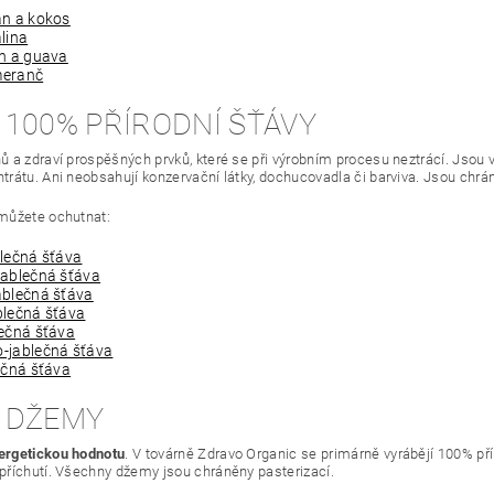
n a kokos
lina
n a guava
eranč
 100% PŘÍRODNÍ ŠŤÁVY
ů a zdraví prospěšných prvků, které se při výrobním procesu neztrácí. Jsou 
trátu. Ani neobsahují konzervační látky, dochucovadla či barviva. Jsou chrán
 můžete ochutnat:
lečná šťáva
ablečná šťáva
blečná šťáva
lečná šťáva
ečná šťáva
-jablečná šťáva
ečná šťáva
 DŽEMY
ergetickou hodnotu
. V továrně Zdravo Organic se primárně vyrábějí 100% přír
příchutí. Všechny džemy jsou chráněny pasterizací.