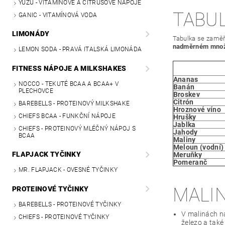
YUZU - VITAMÍNOVÉ A CITRUSOVÉ NÁPOJE
TABUL
GANIC - VITAMÍNOVÁ VODA
LIMONÁDY
Tabulka se zaměřu
nadměrném množ
LEMON SODA - PRAVÁ ITALSKÁ LIMONÁDA
FITNESS NÁPOJE A MILKSHAKES
Ananas
NOCCO - TEKUTÉ BCAA A BCAA+ V
Banán
PLECHOVCE
Broskev
Citrón
BAREBELLS - PROTEINOVÝ MILKSHAKE
Hroznové víno
CHIEFS BCAA - FUNKČNÍ NÁPOJE
Hrušky
Jablka
CHIEFS - PROTEINOVÝ MLÉČNÝ NÁPOJ S
Jahody
BCAA
Maliny
Meloun (vodní)
FLAPJACK TYČINKY
Meruňky
Pomeranč
MR. FLAPJACK - OVESNÉ TYČINKY
MALIN
PROTEINOVÉ TYČINKY
BAREBELLS - PROTEINOVÉ TYČINKY
V malinách na
CHIEFS - PROTEINOVÉ TYČINKY
železo a také