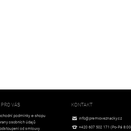
 PRO VÁS
KONTAKT
chodní podmínky e-shopu
info
@
premioveznacky.cz
rany osobních údajů
+420 607 502 171 (Po-Pá 8:00
odstoupení od smlouvy