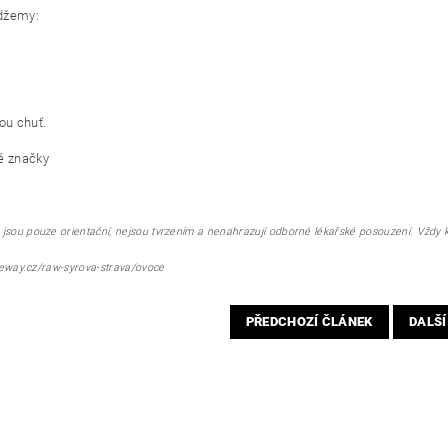
 džemy:
ou chuť.
é značky
sou pouze orientační, nejsou tvrzením a nenahrazují odborné lékařské posouzení. Vždy kon
ifeway.cz/raw-syrova-strava/ovoce
PŘEDCHOZÍ ČLÁNEK
DALŠÍ