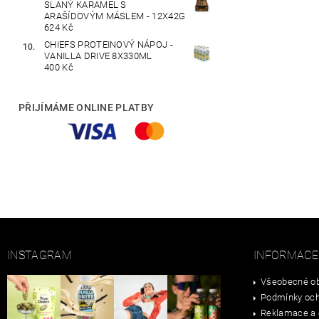
SLANÝ KARAMEL S
ARAŠÍDOVÝM MÁSLEM - 12X42G
624 Kč
CHIEFS PROTEINOVÝ NÁPOJ -
VANILLA DRIVE 8X330ML
400 Kč
PŘIJÍMÁME ONLINE PLATBY
INSTAGRAM
INFORMACE
Všeobecné ob
Podmínky och
Reklamace a 