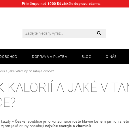
Při nákupu nad 1000 Kč získáte dopravu zdarma.
KOOBCHOD
DOPRAVA A PLATBA
BLOG
O NÁS
alorií a jaké vitaminy obsahuje ovoce?
K KALORIÍ A JAKÉ VI
CE?
 každý, v České republice jeho konzumace roste hlavně během jarních a letn
jistit jaké druhy obsahují
nejvíce energie a vitaminů
.