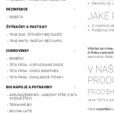
Meruňky by v
DEZINFEKCE
JAKÉ 
DESECTA
Z vitaminů ob
ŽVÝKAČKY A PASTILKY
Podporují met
TRUE GUM - ŽVÝKAČKY BEZ PLASTŮ
TRUE MINTS - PASTILKY BEZ CUKRU
Všichni asi víme
CUKROVINKY
či třeba zamrazit
zachovává, třeba 
BONBÓNY
TETA FRIDA - LYOFILIZOVANÉ OVOCE
V NAŠ
TETA FRIDA - CHOCO SMOOTHIES
PROD
TETA FRIDA - ČOKOLÁDOVÉ TYČINKY
BIO NÁPOJE A POTRAVINY
FROOSH
ADELHOLZENER BIO - JABLEČNÝ STŘIK S 50 %
OVOCNÉ ŠŤÁVY
Je ze 100 % z vym
TEEKANNE BIO
Které
smoothie
bu
BIO CHAI LATTE