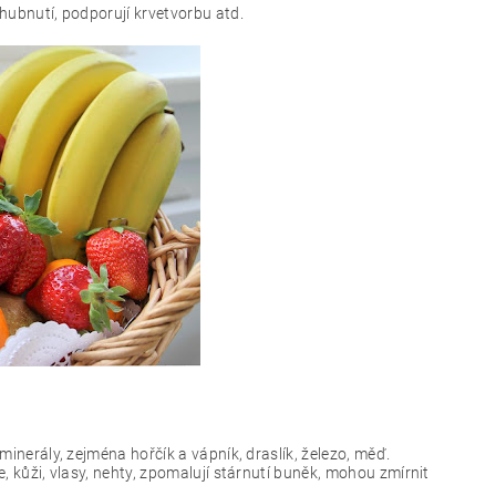
 hubnutí, podporují krvetvorbu atd.
minerály, zejména hořčík a vápník, draslík, železo, měď.
e, kůži, vlasy, nehty, zpomalují stárnutí buněk, mohou zmírnit