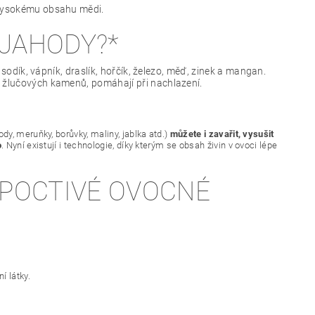
h vysokému obsahu mědi.
 JAHODY?*
 sodík, vápník, draslík, hořčík, železo, měď, zinek a mangan.
a žlučových kamenů, pomáhají při nachlazení.
y, meruňky, borůvky, maliny, jablka atd.)
můžete i zavařit, vysušit
o
. Nyní existují i technologie, díky kterým se obsah živin v ovoci lépe
 POCTIVÉ OVOCNÉ
í látky.