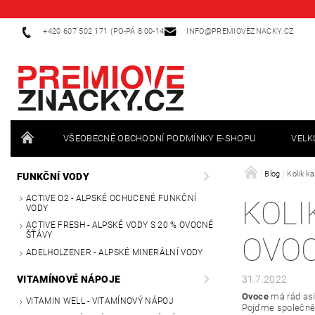
+420 607 502 171 (PO-PÁ 8:00-14:00)
INFO@PREMIOVEZNACKY.CZ
VŠEOBECNÉ OBCHODNÍ PODMÍNKY E-SHOPU
VEL
Blog
Kolik k
FUNKČNÍ VODY
ACTIVE O2 - ALPSKÉ OCHUCENÉ FUNKČNÍ
KOLI
VODY
ACTIVE FRESH - ALPSKÉ VODY S 20 % OVOCNÉ
ŠŤÁVY
OVO
ADELHOLZENER - ALPSKÉ MINERÁLNÍ VODY
31.7.2022
VITAMÍNOVÉ NÁPOJE
Ovoce
má rád asi
VITAMIN WELL - VITAMÍNOVÝ NÁPOJ
Pojďme společně z