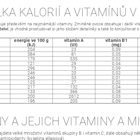
KA KALORIÍ A VITAMÍNŮ V
je především na nejznámější vitaminy. Zmíněné ovoce obsahuje i další vita
ství
, je vhodné prostudovat si jeho složení detailněji a také to konzultovat 
energie ve 100 g
vitamin A
vitamin B1
(kJ)
(UI)
(mg)
204
23
0,09
384
81
0,05
179
535
0,02
121
29
0,04
296
73
0,09
246
20
0,02
246
53
0,01
125
27
0,02
217
132
0,04
133
366
0,08
200
2612
0,03
196
205
0,09
Y A JEJICH VITAMINY A M
jdete velké množství vitaminů skupiny B i vitamin C, dále obsahují něk
 antioxidanty (kyselina ellagová).