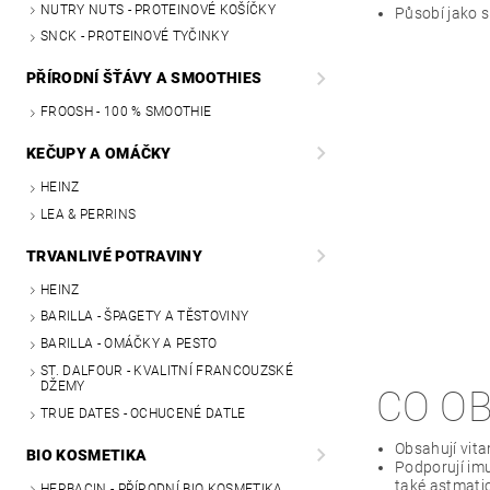
NUTRY NUTS - PROTEINOVÉ KOŠÍČKY
Působí jako s
SNCK - PROTEINOVÉ TYČINKY
PŘÍRODNÍ ŠŤÁVY A SMOOTHIES
FROOSH - 100 % SMOOTHIE
KEČUPY A OMÁČKY
HEINZ
LEA & PERRINS
TRVANLIVÉ POTRAVINY
HEINZ
BARILLA - ŠPAGETY A TĚSTOVINY
BARILLA - OMÁČKY A PESTO
ST. DALFOUR - KVALITNÍ FRANCOUZSKÉ
DŽEMY
CO O
TRUE DATES - OCHUCENÉ DATLE
Obsahují vita
BIO KOSMETIKA
Podporují imu
také astmatic
HERBACIN - PŘÍRODNÍ BIO KOSMETIKA