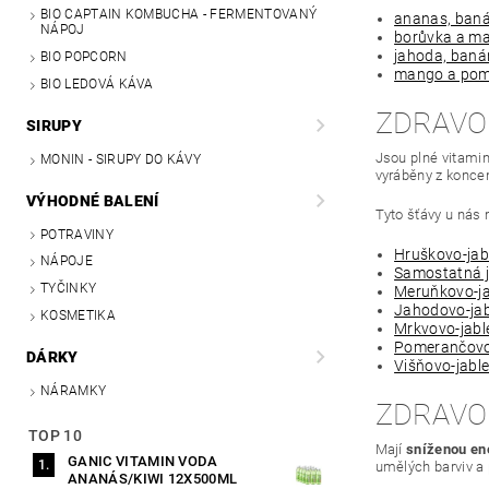
BIO CAPTAIN KOMBUCHA - FERMENTOVANÝ
ananas, baná
NÁPOJ
borůvka a ma
jahoda, baná
BIO POPCORN
mango a pom
BIO LEDOVÁ KÁVA
ZDRAVO
SIRUPY
Jsou plné vitamin
MONIN - SIRUPY DO KÁVY
vyráběny z koncen
VÝHODNÉ BALENÍ
Tyto šťávy u nás
POTRAVINY
Hruškovo-jab
NÁPOJE
Samostatná j
TYČINKY
Meruňkovo-ja
Jahodovo-jab
KOSMETIKA
Mrkvovo-jabl
Pomerančovo
DÁRKY
Višňovo-jabl
NÁRAMKY
ZDRAVO
TOP 10
Mají
sníženou en
GANIC VITAMIN VODA
umělých barviv a 
ANANÁS/KIWI 12X500ML