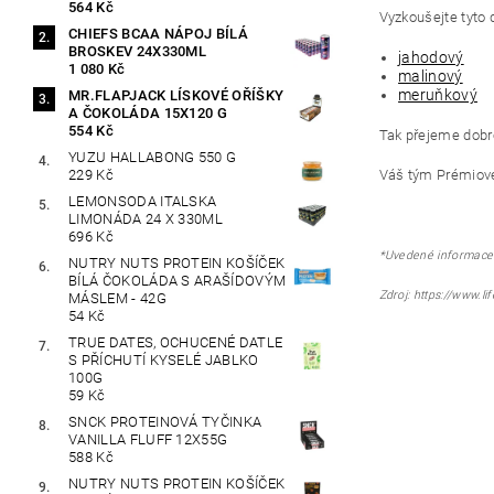
564 Kč
Vyzkoušejte tyto
CHIEFS BCAA NÁPOJ BÍLÁ
BROSKEV 24X330ML
jahodový
1 080 Kč
malinový
meruňkový
MR.FLAPJACK LÍSKOVÉ OŘÍŠKY
A ČOKOLÁDA 15X120 G
554 Kč
Tak přejeme dobr
YUZU HALLABONG 550 G
229 Kč
Váš tým Prémiov
LEMONSODA ITALSKA
LIMONÁDA 24 X 330ML
696 Kč
*Uvedené informace j
NUTRY NUTS PROTEIN KOŠÍČEK
BÍLÁ ČOKOLÁDA S ARAŠÍDOVÝM
Zdroj: https://www.l
MÁSLEM - 42G
54 Kč
TRUE DATES, OCHUCENÉ DATLE
S PŘÍCHUTÍ KYSELÉ JABLKO
100G
59 Kč
SNCK PROTEINOVÁ TYČINKA
VANILLA FLUFF 12X55G
588 Kč
NUTRY NUTS PROTEIN KOŠÍČEK