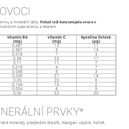
 OVOCI
miny a minerální látky.
Pokud rádi konzumujete ovoce v
s nutričním specialistou a lékařem.
vitamin B6
vitamin C
kyselina listová
(mg)
(mg)
(μg)
0,087
15
11
0,587
9
19
0,018
7
3
0,08
53
11
0,11
11
7
0,018
4
7
0,048
6
3
0,059
57
18
0,05
20
6
0,144
10
2
0,054
6
9
0,06
53
30
INERÁLNÍ PRVKY*
teré minerály, především draslík, mangan, vápník, hořčík,