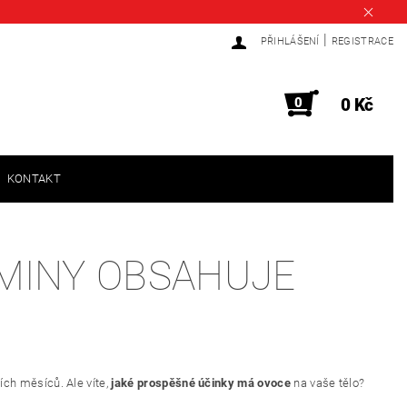
|
PŘIHLÁŠENÍ
REGISTRACE
0
0 Kč
KONTAKT
TAMINY OBSAHUJE
ích měsíců. Ale víte,
jaké prospěšné účinky má ovoce
na vaše tělo?