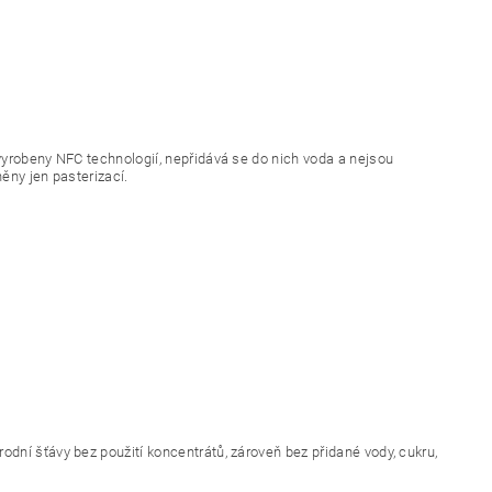
vyrobeny NFC technologií, nepřidává se do nich voda a nejsou
ěny jen pasterizací.
odní šťávy bez použití koncentrátů, zároveň bez přidané vody, cukru,