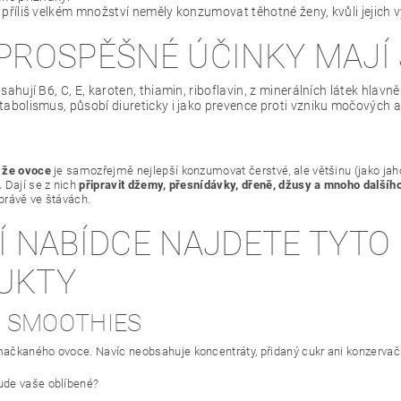
 příliš velkém množství neměly konzumovat těhotné ženy, kvůli jejic
PROSPĚŠNÉ ÚČINKY MAJÍ
sahují B6, C, E, karoten, thiamin, riboflavin, z minerálních látek hlavně
abolismus, působí diureticky i jako prevence proti vzniku močových 
, že ovoce
je samozřejmě nejlepší konzumovat čerstvé, ale většinu (jako jahod
.
Dají se z nich
připravit džemy, přesnídávky, dřeně, džusy a mnoho dalšíh
právě ve štávách.
Í NABÍDCE NAJDETE TYTO
UKTY
 SMOOTHIES
ačkaného ovoce. Navíc neobsahuje koncentráty, přidaný cukr ani konzervačn
de vaše oblíbené?