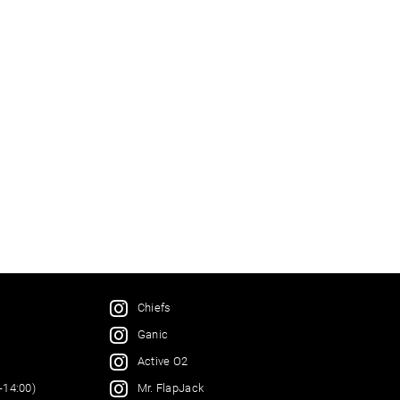
Chiefs
Ganic
Active O2
Mr. FlapJack
-14:00)