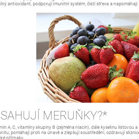
ilný antioxidant, podporují imunitní systém, čistí střeva a napomáhají
BSAHUJÍ MERUŇKY?*
min A, C, vitaminy skupiny B (zejména niacin), dále kyselinu listovou a 
nitu, pomáhají proti na únavě a zlepšují soustředění, ozdravují sliznic
ké příznaky.