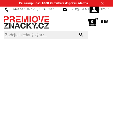
Při nákupu nad 1000 Kč získáte dopravu zdarma.
+420 607 502 171 (PO-PÁ 8:00-14:00)
INFO@PREMIOVEZNACKY.CZ
0
0 Kč