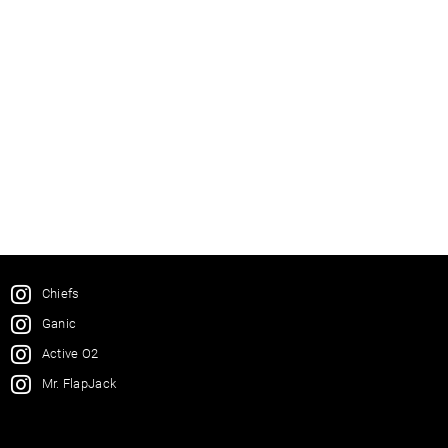
Chiefs
Ganic
Active O2
Mr. FlapJack