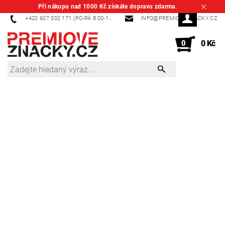
Při nákupu nad 1000 Kč získáte dopravu zdarma.
+420 607 502 171 (PO-PÁ 8:00-14:00)
INFO@PREMIOVEZNACKY.CZ
0
0 Kč