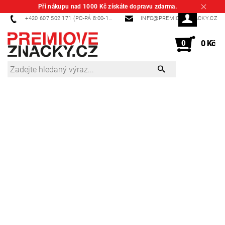
Při nákupu nad 1000 Kč získáte dopravu zdarma.
+420 607 502 171 (PO-PÁ 8:00-14:00)
INFO@PREMIOVEZNACKY.CZ
0
0 Kč