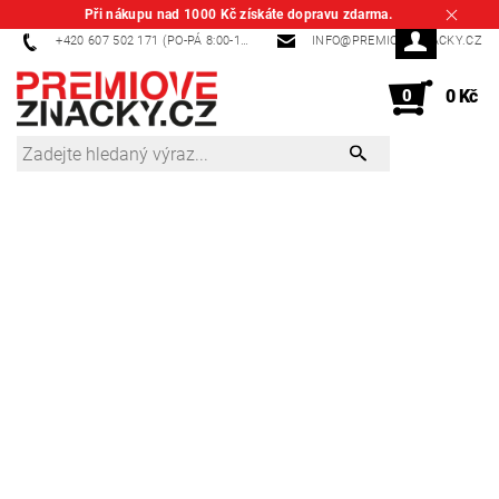
Při nákupu nad 1000 Kč získáte dopravu zdarma.
+420 607 502 171 (PO-PÁ 8:00-14:00)
INFO@PREMIOVEZNACKY.CZ
0
0 Kč