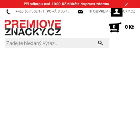
Při nákupu nad 1000 Kč získáte dopravu zdarma.
+420 607 502 171 (PO-PÁ 8:00-14:00)
INFO@PREMIOVEZNACKY.CZ
0
0 Kč