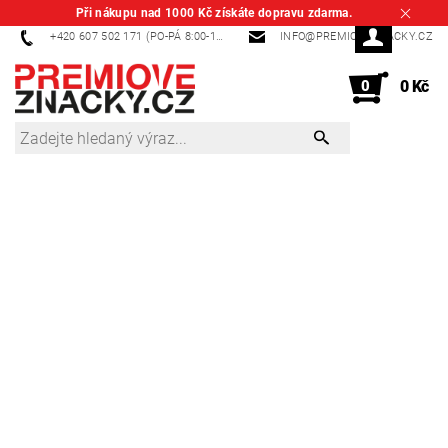
Při nákupu nad 1000 Kč získáte dopravu zdarma.
+420 607 502 171 (PO-PÁ 8:00-14:00)
INFO@PREMIOVEZNACKY.CZ
0
0 Kč