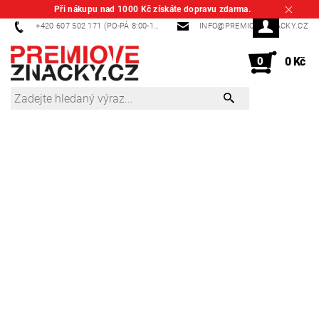
Při nákupu nad 1000 Kč získáte dopravu zdarma.
+420 607 502 171 (PO-PÁ 8:00-14:00)
INFO@PREMIOVEZNACKY.CZ
0
0 Kč