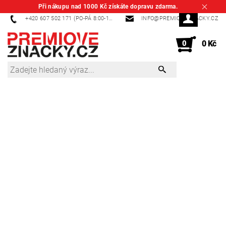
Při nákupu nad 1000 Kč získáte dopravu zdarma.
+420 607 502 171 (PO-PÁ 8:00-14:00)
INFO@PREMIOVEZNACKY.CZ
0
0 Kč