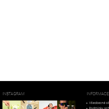
INSTAGRAM
INFORMACE
Všeobecné ob
Podmínky och