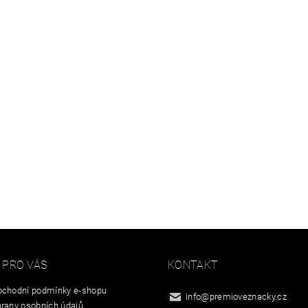
 PRO VÁS
KONTAKT
chodní podmínky e-shopu
info
@
premioveznacky.cz
rany osobních údajů