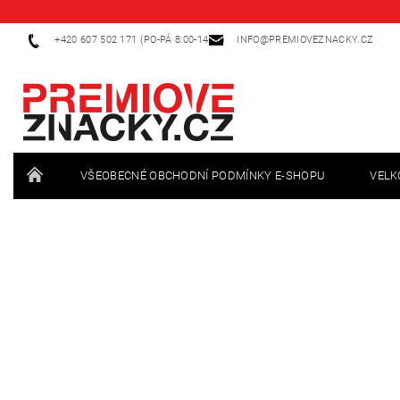
+420 607 502 171 (PO-PÁ 8:00-14:00)
INFO@PREMIOVEZNACKY.CZ
VŠEOBECNÉ OBCHODNÍ PODMÍNKY E-SHOPU
VEL