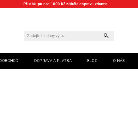
Při nákupu nad 1000 Kč získáte dopravu zdarma.
KOOBCHOD
DOPRAVA A PLATBA
BLOG
O NÁS