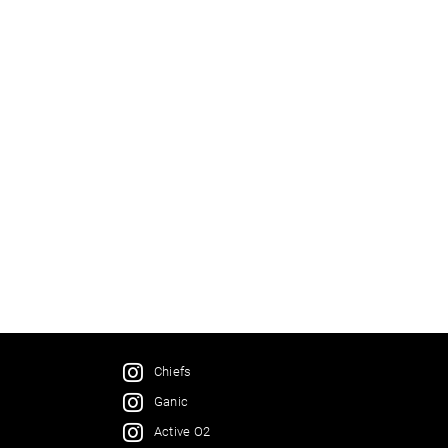
Chiefs
Ganic
Active O2