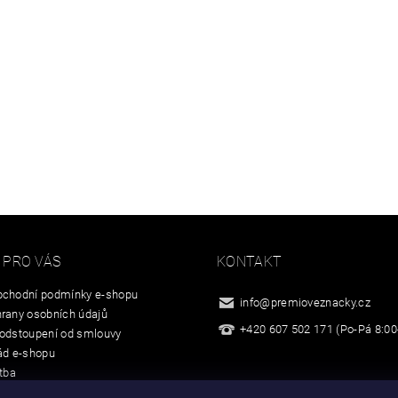
 PRO VÁS
KONTAKT
chodní podmínky e-shopu
info
@
premioveznacky.cz
rany osobních údajů
+420 607 502 171 (Po-Pá 8:00
odstoupení od smlouvy
ád e-shopu
tba