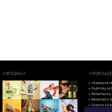
INSTAGRAM
INFORMACE
Všeobecné ob
Podmínky och
Reklamace a 
Reklamační ř
Doprava a pla
Velkoobchod