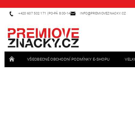
+420 607 502 171 (PO-PÁ 8:00-14:00)
INFO@PREMIOVEZNACKY.CZ
VŠEOBECNÉ OBCHODNÍ PODMÍNKY E-SHOPU
VEL