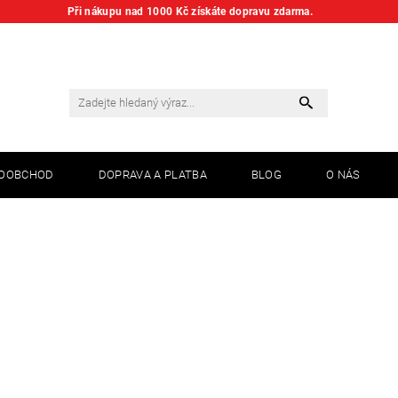
Při nákupu nad 1000 Kč získáte dopravu zdarma.
KOOBCHOD
DOPRAVA A PLATBA
BLOG
O NÁS