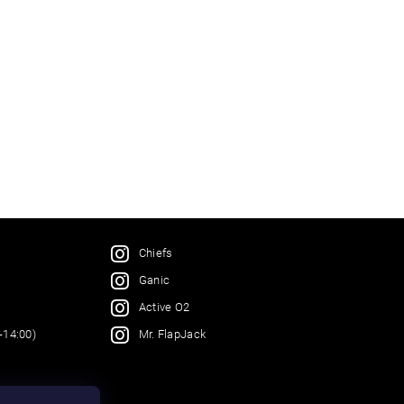
Chiefs
Ganic
Active O2
Mr. FlapJack
-14:00)