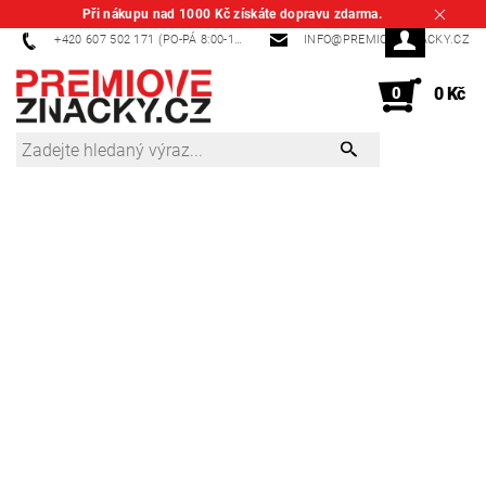
Při nákupu nad 1000 Kč získáte dopravu zdarma.
+420 607 502 171 (PO-PÁ 8:00-14:00)
INFO@PREMIOVEZNACKY.CZ
0
0 Kč