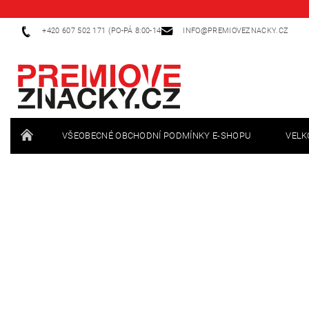
+420 607 502 171 (PO-PÁ 8:00-14:00)
INFO@PREMIOVEZNACKY.CZ
VŠEOBECNÉ OBCHODNÍ PODMÍNKY E-SHOPU
VEL