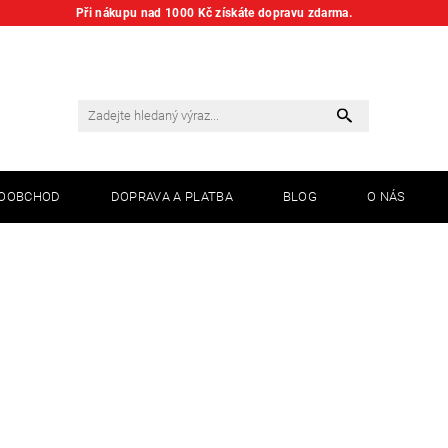
Při nákupu nad 1000 Kč získáte dopravu zdarma.
KOOBCHOD
DOPRAVA A PLATBA
BLOG
O NÁS